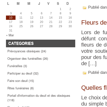
L
M
M
J
V
S
D
Publié da
1
2
3
4
5
6
7
8
9
10
11
12
13
14
15
16
Fleurs deu
17
18
19
20
21
22
23
24
25
26
27
28
29
30
31
Lors de fu
« Mar
défunt con
CATEGORIES
fleurs de 
votre souti
Prévoyances obsèques
(24)
pour des fu
Organiser des funérailles
(26)
de […]
Funérailles
(3)
Publié da
Participer au deuil
(32)
Faire son deuil
(15)
Quelles f
Rites funéraires
(8)
Portail d'information du deuil et des obsèques
Le choix d
(118)
du simple 