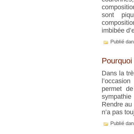
compositio
sont piq
compositio
imbibée d’
Publié da
Pourquoi o
Dans la trè
l’occasio
permet de
sympathie à
Rendre au 
n’a pas tou
Publié da