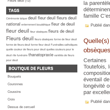
Fleurs deuil
(13)
la parentèl
déterminen
TAGS
famille C’e
deuil fleur
deuil fleurs
deuil
Cérémonie laïque
national
fleur de deuil
enterrement bouddhique
Publié da
fleur deuil
fleurs de deuil
fleur obsèques
Fleurs deuil
fleurs obsèques
forme de fleur deuil
Quelle(s)
forme de fleurs deuil
forme fleur deuil
Funérailles catholiques
obsèques
quelle couleur de fleurs pour deuil
quelles couleurs pour le
thanatopraxie
deuil
rite funéraire
variétés de fleurs
Certaines 
pour deuil
Toutefois, 
BOUTIQUE DE FLEURS
composition
Bouquets
éventail de
Couronnes
longévité ou
Coussins
par excelle
Croix
Publié da
Dessus de cercueil