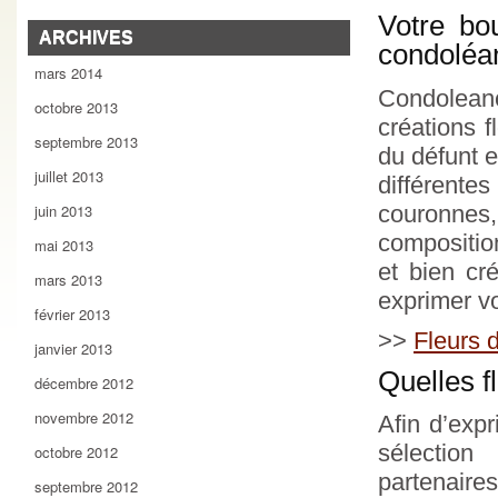
Votre bo
ARCHIVES
condoléa
mars 2014
Condolean
octobre 2013
créations f
septembre 2013
du défunt e
juillet 2013
différent
couronnes
juin 2013
compositio
mai 2013
et bien cr
mars 2013
exprimer v
février 2013
>>
Fleurs d
janvier 2013
Quelles f
décembre 2012
novembre 2012
Afin d’exp
sélection
octobre 2012
partenaire
septembre 2012