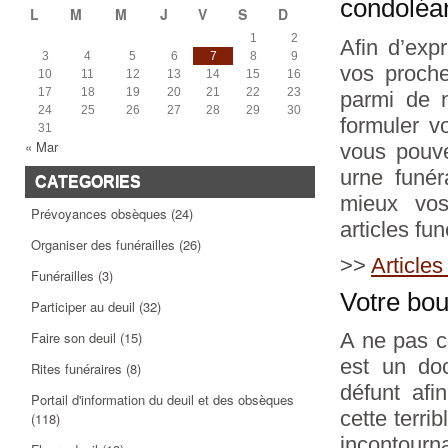
condoléa
L
M
M
J
V
S
D
1
2
Afin d’exp
3
4
5
6
7
8
9
vos proche
10
11
12
13
14
15
16
17
18
19
20
21
22
23
parmi de n
24
25
26
27
28
29
30
formuler 
31
« Mar
vous pouve
urne funér
CATEGORIES
mieux vos
Prévoyances obsèques
(24)
articles fun
Organiser des funérailles
(26)
>>
Article
Funérailles
(3)
Votre bou
Participer au deuil
(32)
Faire son deuil
(15)
A ne pas c
est un do
Rites funéraires
(8)
défunt afi
Portail d'information du deuil et des obsèques
cette terri
(118)
incontourna