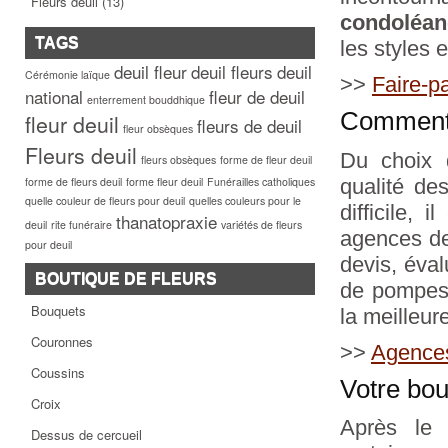
Fleurs deuil
(13)
condoléan
TAGS
les styles e
deuil fleur
deuil fleurs
deuil
Cérémonie laïque
>>
Faire-p
national
fleur de deuil
enterrement bouddhique
Comment 
fleur deuil
fleurs de deuil
fleur obsèques
Fleurs deuil
Du choix 
fleurs obsèques
forme de fleur deuil
qualité de
forme de fleurs deuil
forme fleur deuil
Funérailles catholiques
quelle couleur de fleurs pour deuil
quelles couleurs pour le
difficile, 
thanatopraxie
deuil
rite funéraire
variétés de fleurs
agences de
pour deuil
devis, éval
BOUTIQUE DE FLEURS
de pompes 
Bouquets
la meilleur
Couronnes
>>
Agence
Coussins
Votre bou
Croix
Après le 
Dessus de cercueil