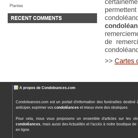
certainem
Plantes
permetten
condoléa
RECENT COMMENTS
condoléan
remercieme
de remerci
condoléanc
>>
Cartes 
A propos de Condoleances.com
Condoleances.com est un portail d'information des funérailles destiné 
anticiper, exprimer vos
condoléances
et mieux vivre des obsèques.
Pour cela, nous vous proposons un ensemble d'articles sur les ob
condoléances
, mais aussi des Actualités et l'accès à notre boutique de 
en ligne.