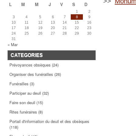
>>
Monume
L
M
M
J
V
S
D
1
2
3
4
5
6
7
8
9
10
11
12
13
14
15
16
17
18
19
20
21
22
23
24
25
26
27
28
29
30
31
« Mar
CATEGORIES
Prévoyances obsèques
(24)
Organiser des funérailles
(26)
Funérailles
(3)
Participer au deuil
(32)
Faire son deuil
(15)
Rites funéraires
(8)
Portail d'information du deuil et des obsèques
(118)