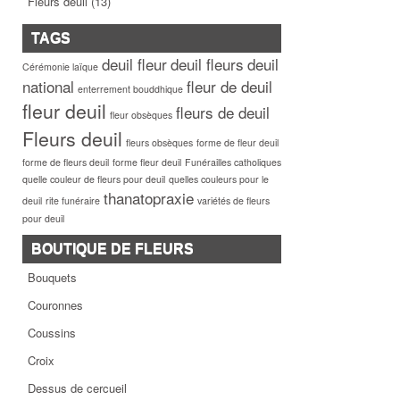
Fleurs deuil
(13)
TAGS
deuil fleur
deuil fleurs
deuil
Cérémonie laïque
national
fleur de deuil
enterrement bouddhique
fleur deuil
fleurs de deuil
fleur obsèques
Fleurs deuil
fleurs obsèques
forme de fleur deuil
forme de fleurs deuil
forme fleur deuil
Funérailles catholiques
quelle couleur de fleurs pour deuil
quelles couleurs pour le
thanatopraxie
deuil
rite funéraire
variétés de fleurs
pour deuil
BOUTIQUE DE FLEURS
Bouquets
Couronnes
Coussins
Croix
Dessus de cercueil