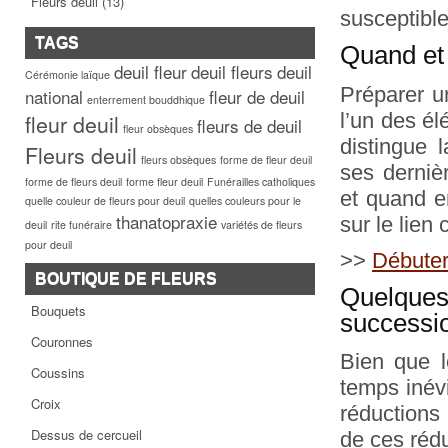
Fleurs deuil
(13)
susceptible
TAGS
Quand et
deuil fleur
deuil fleurs
deuil
Cérémonie laïque
Préparer u
national
fleur de deuil
enterrement bouddhique
l’un des é
fleur deuil
fleurs de deuil
fleur obsèques
distingue 
Fleurs deuil
fleurs obsèques
forme de fleur deuil
ses derniè
forme de fleurs deuil
forme fleur deuil
Funérailles catholiques
et quand e
quelle couleur de fleurs pour deuil
quelles couleurs pour le
thanatopraxie
sur le lien 
deuil
rite funéraire
variétés de fleurs
pour deuil
>>
Débuter
BOUTIQUE DE FLEURS
Quelque
Bouquets
successi
Couronnes
Bien que l
Coussins
temps inévi
Croix
réductions
Dessus de cercueil
de ces rédu