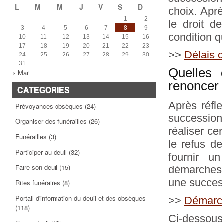
L
M
M
J
V
S
D
choix. Apr
1
2
le droit d
3
4
5
6
7
8
9
condition qu
10
11
12
13
14
15
16
17
18
19
20
21
22
23
>>
Délais d
24
25
26
27
28
29
30
31
Quelles 
« Mar
renoncer 
CATEGORIES
Après réfl
Prévoyances obsèques
(24)
succession,
Organiser des funérailles
(26)
réaliser ce
Funérailles
(3)
le refus de
Participer au deuil
(32)
fournir u
Faire son deuil
(15)
démarches à
une success
Rites funéraires
(8)
Portail d'information du deuil et des obsèques
>>
Démarch
(118)
Ci-dessous