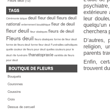
Fleurs deuil
(13)
psychiatr
TAGS
extérieure 
deuil fleur
deuil fleurs
deuil
leur douleu
Cérémonie laïque
national
fleur de deuil
quelqu’un 
enterrement bouddhique
fleur deuil
fleurs de deuil
cherchera 
fleur obsèques
Fleurs deuil
D’autres, 
fleurs obsèques
forme de fleur deuil
forme de fleurs deuil
forme fleur deuil
Funérailles catholiques
religion, 
quelle couleur de fleurs pour deuil
quelles couleurs pour le
parents tr
thanatopraxie
deuil
rite funéraire
variétés de fleurs
pour deuil
Enfin, ce
trouvent du
BOUTIQUE DE FLEURS
Bouquets
Couronnes
Coussins
Croix
Dessus de cercueil