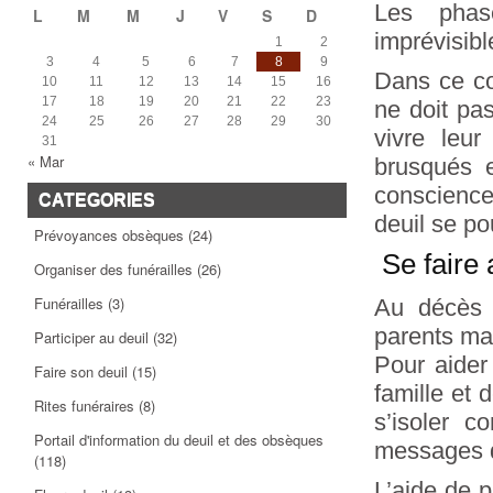
Les phas
L
M
M
J
V
S
D
imprévisibl
1
2
3
4
5
6
7
8
9
Dans ce co
10
11
12
13
14
15
16
17
18
19
20
21
22
23
ne doit pa
24
25
26
27
28
29
30
vivre leur
31
« Mar
brusqués e
conscience
CATEGORIES
deuil se po
Prévoyances obsèques
(24)
Se faire
Organiser des funérailles
(26)
Funérailles
(3)
Au décès d
parents mai
Participer au deuil
(32)
Pour aider 
Faire son deuil
(15)
famille et 
Rites funéraires
(8)
s’isoler c
Portail d'information du deuil et des obsèques
messages d
(118)
L’aide de p