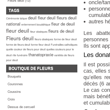
Fleurs deuil
(13)
oncle/tan
personne
TAGS
cumulabl
deuil fleur
deuil fleurs
deuil
Cérémonie laïque
autres hé
national
fleur de deuil
enterrement bouddhique
fleur deuil
fleurs de deuil
fleur obsèques
Les abatt
Fleurs deuil
personnes 
fleurs obsèques
forme de fleur deuil
Ils sont app
forme de fleurs deuil
forme fleur deuil
Funérailles catholiques
quelle couleur de fleurs pour deuil
quelles couleurs pour le
Les dona
thanatopraxie
deuil
rite funéraire
variétés de fleurs
pour deuil
Il est poss
BOUTIQUE DE FLEURS
cas, elles
Bouquets
qu’elles r
décès (6 an
Couronnes
Le cas cont
Coussins
mais bénéfi
Croix
et cumulab
Dessus de cercueil