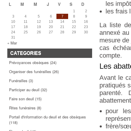
les impôt
L
M
M
J
V
S
D
les frais
1
2
3
4
5
6
7
8
9
10
11
12
13
14
15
16
La liste d
17
18
19
20
21
22
23
annexé au 
24
25
26
27
28
29
30
31
mesure de j
« Mar
cas échéan
CATEGORIES
compte.
Prévoyances obsèques
(24)
Les abat
Organiser des funérailles
(26)
Avant le c
Funérailles
(3)
pratiqués s
Participer au deuil
(32)
parenté. 
Faire son deuil
(15)
abattements
Rites funéraires
(8)
pour les
Portail d'information du deuil et des obsèques
représent
(118)
frère/sœ