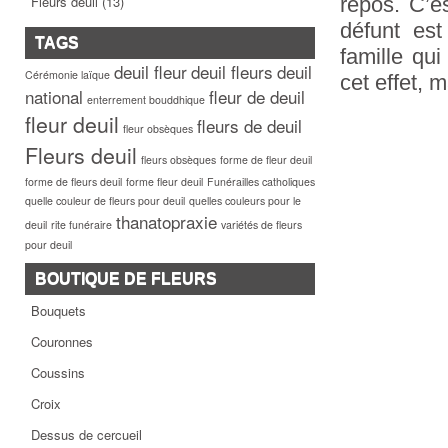
repos. C’e
Fleurs deuil
(13)
défunt est
TAGS
famille qui
deuil fleur
deuil fleurs
deuil
Cérémonie laïque
cet effet, 
national
fleur de deuil
enterrement bouddhique
fleur deuil
fleurs de deuil
fleur obsèques
Fleurs deuil
fleurs obsèques
forme de fleur deuil
forme de fleurs deuil
forme fleur deuil
Funérailles catholiques
quelle couleur de fleurs pour deuil
quelles couleurs pour le
thanatopraxie
deuil
rite funéraire
variétés de fleurs
pour deuil
BOUTIQUE DE FLEURS
Bouquets
Couronnes
Coussins
Croix
Dessus de cercueil