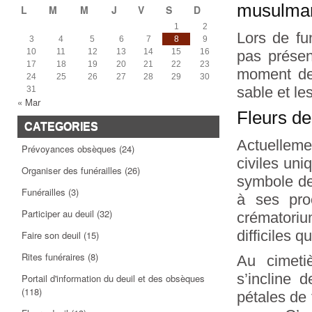
musulma
L
M
M
J
V
S
D
1
2
Lors de fu
3
4
5
6
7
8
9
10
11
12
13
14
15
16
pas présen
17
18
19
20
21
22
23
moment de 
24
25
26
27
28
29
30
sable et les
31
« Mar
Fleurs de
CATEGORIES
Actuelleme
Prévoyances obsèques
(24)
civiles uni
Organiser des funérailles
(26)
symbole de
Funérailles
(3)
à ses pro
Participer au deuil
(32)
crématori
difficiles 
Faire son deuil
(15)
Rites funéraires
(8)
Au cimeti
s’incline 
Portail d'information du deuil et des obsèques
(118)
pétales de