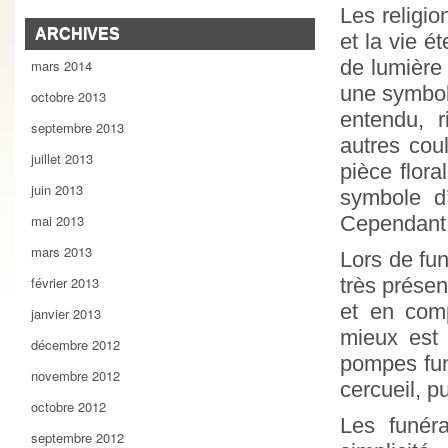
Les religio
ARCHIVES
et la vie é
de lumière 
mars 2014
une symbol
octobre 2013
entendu, 
septembre 2013
autres cou
juillet 2013
pièce flor
juin 2013
symbole d’
Cependant,
mai 2013
mars 2013
Lors de fun
très prése
février 2013
et en comp
janvier 2013
mieux est d
décembre 2012
pompes fun
novembre 2012
cercueil, p
octobre 2012
Les funér
septembre 2012