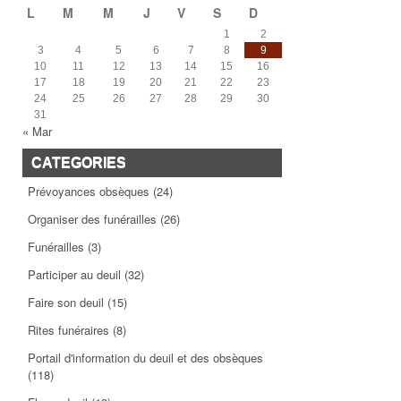
L
M
M
J
V
S
D
1
2
3
4
5
6
7
8
9
10
11
12
13
14
15
16
17
18
19
20
21
22
23
24
25
26
27
28
29
30
31
« Mar
CATEGORIES
Prévoyances obsèques
(24)
Organiser des funérailles
(26)
Funérailles
(3)
Participer au deuil
(32)
Faire son deuil
(15)
Rites funéraires
(8)
Portail d'information du deuil et des obsèques
(118)