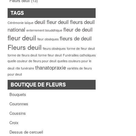
Fleurs deuil
(13)
TAGS
deuil fleur
deuil fleurs
deuil
Cérémonie laïque
national
fleur de deuil
enterrement bouddhique
fleur deuil
fleurs de deuil
fleur obsèques
Fleurs deuil
fleurs obsèques
forme de fleur deuil
forme de fleurs deuil
forme fleur deuil
Funérailles catholiques
quelle couleur de fleurs pour deuil
quelles couleurs pour le
thanatopraxie
deuil
rite funéraire
variétés de fleurs
pour deuil
BOUTIQUE DE FLEURS
Bouquets
Couronnes
Coussins
Croix
Dessus de cercueil