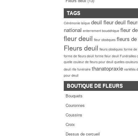
Fleurs deuil
(13)
TAGS
deuil fleur
deuil fleu
Cérémonie laïque
national
fleur de
enterrement bouddhique
fleur deuil
fleurs de
fleur obsèques
Fleurs deuil
fleurs obsèques
forme de f
forme de fleurs deuil
forme fleur deuil
Funérailles 
quelle couleur de fleurs pour deuil
quelles couleurs
thanatopraxie
deuil
rite funéraire
variétés d
pour deuil
BOUTIQUE DE FLEURS
Bouquets
Couronnes
Coussins
Croix
Dessus de cercueil