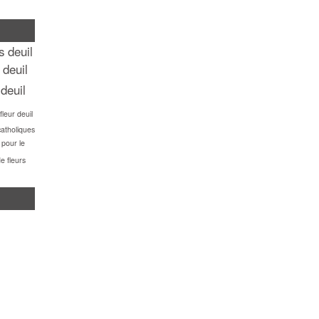
rs
deuil
 deuil
 deuil
leur deuil
catholiques
 pour le
e fleurs