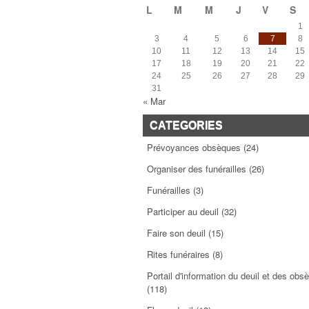
L
M
M
J
V
S
1
3
4
5
6
7
8
10
11
12
13
14
15
17
18
19
20
21
22
24
25
26
27
28
29
31
« Mar
CATEGORIES
Prévoyances obsèques
(24)
Organiser des funérailles
(26)
Funérailles
(3)
Participer au deuil
(32)
Faire son deuil
(15)
Rites funéraires
(8)
Portail d'information du deuil et des obs
(118)