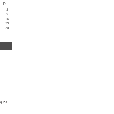
D
2
9
16
23
30
èques