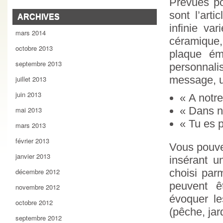
Prévues po
sont l’arti
ARCHIVES
infinie va
mars 2014
céramique,
octobre 2013
plaque ém
septembre 2013
personnal
message, u
juillet 2013
juin 2013
« A notre
« Dans n
mai 2013
« Tu es p
mars 2013
février 2013
Vous pouve
janvier 2013
insérant u
choisi par
décembre 2012
peuvent ê
novembre 2012
évoquer le
octobre 2012
(pêche, ja
septembre 2012