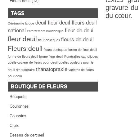
Fleurs deuil
(13)
gravure du
TAGS
du cœur.
deuil fleur
deuil fleurs
deuil
Cérémonie laïque
national
fleur de deuil
enterrement bouddhique
fleur deuil
fleurs de deuil
fleur obsèques
Fleurs deuil
fleurs obsèques
forme de fleur deuil
forme de fleurs deuil
forme fleur deuil
Funérailles catholiques
quelle couleur de fleurs pour deuil
quelles couleurs pour le
thanatopraxie
deuil
rite funéraire
variétés de fleurs
pour deuil
BOUTIQUE DE FLEURS
Bouquets
Couronnes
Coussins
Croix
Dessus de cercueil