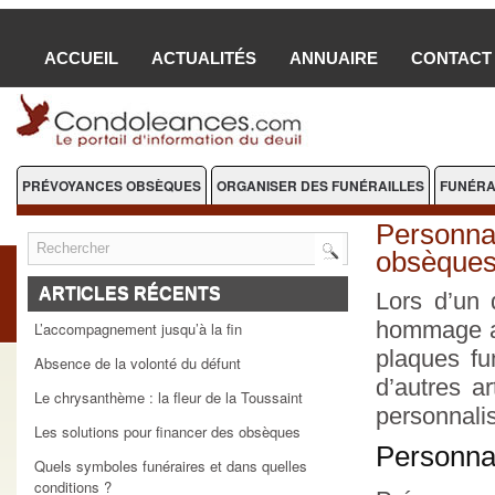
ACCUEIL
ACTUALITÉS
ANNUAIRE
CONTACT
PRÉVOYANCES OBSÈQUES
ORGANISER DES FUNÉRAILLES
FUNÉRA
FLEURS DEUIL
Personnal
obsèque
ARTICLES RÉCENTS
Lors d’un 
hommage au
L’accompagnement jusqu’à la fin
plaques fu
Absence de la volonté du défunt
d’autres a
Le chrysanthème : la fleur de la Toussaint
personnali
Les solutions pour financer des obsèques
Personnal
Quels symboles funéraires et dans quelles
conditions ?