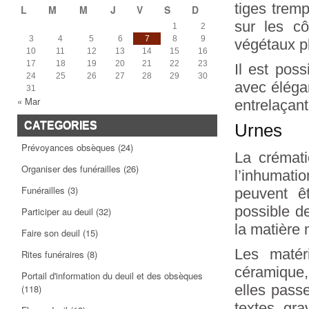
tiges trem
L
M
M
J
V
S
D
sur les c
1
2
3
4
5
6
7
8
9
végétaux pl
10
11
12
13
14
15
16
17
18
19
20
21
22
23
Il est poss
24
25
26
27
28
29
30
avec éléga
31
« Mar
entrelaçant 
CATEGORIES
Urnes
Prévoyances obsèques
(24)
La crémati
Organiser des funérailles
(26)
l’inhumati
Funérailles
(3)
peuvent ê
possible de
Participer au deuil
(32)
la matière 
Faire son deuil
(15)
Les matéri
Rites funéraires
(8)
céramique,
Portail d'information du deuil et des obsèques
elles pass
(118)
textes gra