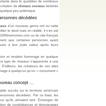
ortante dans le quotidien de nombreux
 création de
réseaux sociaux
destinés
t quelque peu polémique.
 personnes décédées
iaux
d’un nouveau genre ont eu cette
ter le deuil mais en réalité, il n’en est
w.1000memories.com ou du site français
iment que certaines personnes ayant
ues à leur juste valeur après leurs
nsion et rendent hommage en quelque
r ce type de réseaux s’apparente à une
D’ailleurs, les créateurs de ces sites
ommage à quelqu’un qu’un « monument »
nouveau concept …
le succès sur le territoire américain
personnes décédées. Par ce biais, les
ux qu’ils aimaient tant. Échanges de
action de condoléances et témoignages