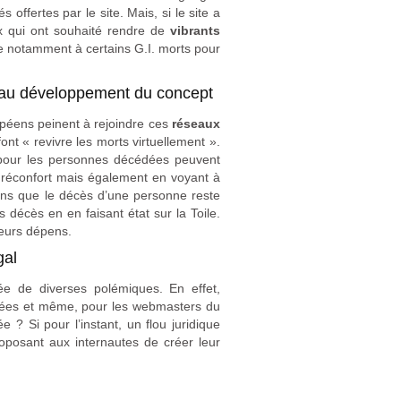
s offertes par le site. Mais, si le site a
x qui ont souhaité rendre de
vibrants
 notamment à certains G.I. morts pour
 au développement du concept
opéens peinent à rejoindre ces
réseaux
font « revivre les morts virtuellement ».
our les personnes décédées peuvent
 réconfort mais également en voyant à
moins que le décès d’une personne reste
 décès en en faisant état sur la Toile.
eurs dépens.
gal
e de diverses polémiques. En effet,
édées et même, pour les webmasters du
? Si pour l’instant, un flou juridique
oposant aux internautes de créer leur