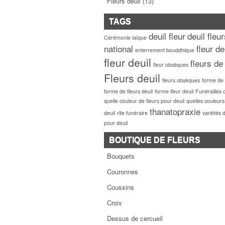
Fleurs deuil
(13)
TAGS
deuil fleur
deuil fleu
Cérémonie laïque
national
fleur de
enterrement bouddhique
fleur deuil
fleurs de
fleur obsèques
Fleurs deuil
fleurs obsèques
forme de f
forme de fleurs deuil
forme fleur deuil
Funérailles 
quelle couleur de fleurs pour deuil
quelles couleurs
thanatopraxie
deuil
rite funéraire
variétés d
pour deuil
BOUTIQUE DE FLEURS
Bouquets
Couronnes
Coussins
Croix
Dessus de cercueil