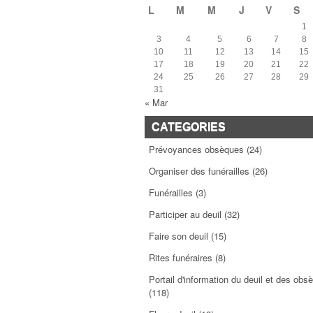
L
M
M
J
V
S
1
3
4
5
6
7
8
10
11
12
13
14
15
17
18
19
20
21
22
24
25
26
27
28
29
31
« Mar
CATEGORIES
Prévoyances obsèques
(24)
Organiser des funérailles
(26)
Funérailles
(3)
Participer au deuil
(32)
Faire son deuil
(15)
Rites funéraires
(8)
Portail d'information du deuil et des obs
(118)