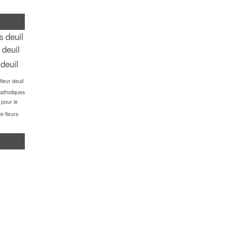
rs
deuil
 deuil
 deuil
leur deuil
catholiques
 pour le
e fleurs