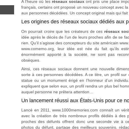
A l’heure où les
réseaux sociaux
ont pris une place imp
français, certains ont proposé un nouveau concept avec la
aux personnes décédées. Un concept original mais qui fai
Les origines des réseaux sociaux dédiés aux
On pourrait croire que les créateurs de ces
réseaux soc
idée après le décès de l’un de leurs proches afin de se facili
rien. Qu’il s’agisse des concepteurs du site américain ww
www.comemo.org, leur idée est née du fait qu’ils est
énormément apporté à la société, ne sont pas reconn
obsèques.
Ainsi, ces réseaux sociaux donnent une nouvelle dime
sorte à ces personnes décédées. A ce titre, un profil su
statue ou un monument érigé en l’honneur d’un individu. 
expliquent que selon eux, un profil rendra un plus bel h
auquel personne ne prêtera attention…
Un lancement réussi aux États-Unis pour ce 
Lancé en 2011, www.1000memories.com connaît un véritab
avec la création de très nombreux profils dédiés à des 
proches des défunts offrent donc une seconde vie à ce
photos du défunt, partage des meilleurs souvenirs, réd