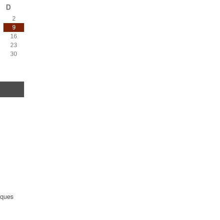
D
2
9
16
23
30
èques