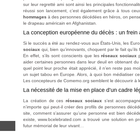
sur leur regretté ami sont ainsi les principales fonctionnalité
réussi son lancement, c’est également grâce à tous ceu
hommages
à des personnes décédées en héros, on pense
le drapeau américain en Afghanistan.
La conception européenne du décès : un frein
Si le succès a été au rendez-vous aux États-Unis, les Eur
sociaux
qui, bien qu’innovants, choquent par le fait qu’ils 
En effet, s’ils sont conscients que les
réseaux sociaux
p
aider certaines personnes dans leur deuil en obtenant du
quel point leur proche était apprécié, il n’en reste pas 
un sujet tabou en Europe. Alors, à quoi bon médiatiser ces
Les concepteurs de Comemo.org semblent le découvrir à l
La nécessité de la mise en place d’un cadre lé
La création de ces
réseaux sociaux
s’est accompagné
n’importe qui peut-il créer des profils de personnes déc
site, comment s’assurer qu’une personne est bien décédée 
existe, www.bcelebrated.com a trouvé une solution en pr
futur mémorial de leur vivant…