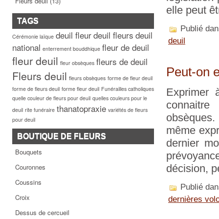
Fleurs deuil
(13)
elle peut 
TAGS
Publié da
deuil fleur
deuil fleurs
deuil
Cérémonie laïque
deuil
national
fleur de deuil
enterrement bouddhique
fleur deuil
fleurs de deuil
fleur obsèques
Peut-on e
Fleurs deuil
fleurs obsèques
forme de fleur deuil
forme de fleurs deuil
forme fleur deuil
Funérailles catholiques
Exprimer à
quelle couleur de fleurs pour deuil
quelles couleurs pour le
connaitre
thanatopraxie
deuil
rite funéraire
variétés de fleurs
obsèques. A
pour deuil
même expri
BOUTIQUE DE FLEURS
dernier m
Bouquets
prévoyanc
Couronnes
décision, p
Coussins
Publié da
Croix
dernières vol
Dessus de cercueil