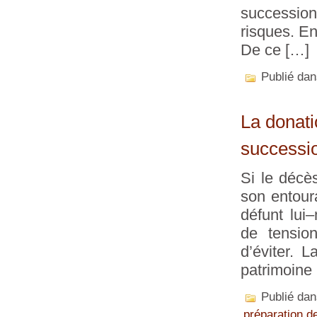
successio
risques. En 
De ce […]
Publié da
La donati
successi
Si le décè
son entour
défunt lui
de tensio
d’éviter. 
patrimoine
Publié da
préparation d