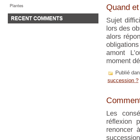
Plantes
Quand et
RECENT COMMENTS
Sujet diffi
lors des o
alors répon
obligation
amont L’o
moment déli
Publié da
succession ?
Comment 
Les consé
réflexion
renoncer 
successio