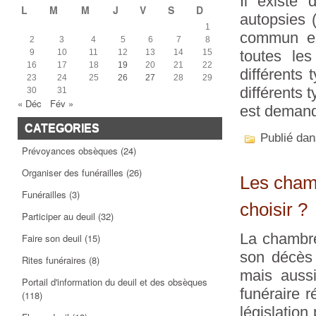
Il existe 
L
M
M
J
V
S
D
autopsies 
1
commun est
2
3
4
5
6
7
8
9
10
11
12
13
14
15
toutes le
16
17
18
19
20
21
22
différents
23
24
25
26
27
28
29
différents 
30
31
« Déc
Fév »
est demand
CATEGORIES
Publié da
Prévoyances obsèques
(24)
Organiser des funérailles
(26)
Les chamb
Funérailles
(3)
choisir ?
Participer au deuil
(32)
La chambre
Faire son deuil
(15)
son décès 
Rites funéraires
(8)
mais auss
Portail d'information du deuil et des obsèques
funéraire 
(118)
législatio