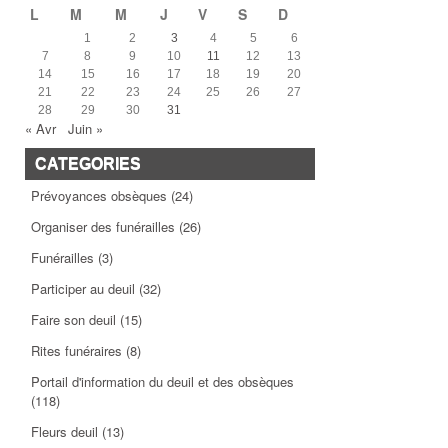
L
M
M
J
V
S
D
1
2
3
4
5
6
7
8
9
10
11
12
13
14
15
16
17
18
19
20
21
22
23
24
25
26
27
28
29
30
31
« Avr
Juin »
CATEGORIES
Prévoyances obsèques
(24)
Organiser des funérailles
(26)
Funérailles
(3)
Participer au deuil
(32)
Faire son deuil
(15)
Rites funéraires
(8)
Portail d'information du deuil et des obsèques
(118)
Fleurs deuil
(13)