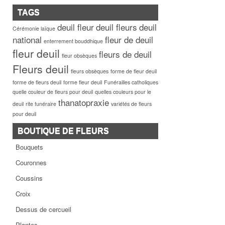
TAGS
deuil fleur
deuil fleurs
deuil
Cérémonie laïque
national
fleur de deuil
enterrement bouddhique
fleur deuil
fleurs de deuil
fleur obsèques
Fleurs deuil
fleurs obsèques
forme de fleur deuil
forme de fleurs deuil
forme fleur deuil
Funérailles catholiques
quelle couleur de fleurs pour deuil
quelles couleurs pour le
thanatopraxie
deuil
rite funéraire
variétés de fleurs
pour deuil
BOUTIQUE DE FLEURS
Bouquets
Couronnes
Coussins
Croix
Dessus de cercueil
Plantes