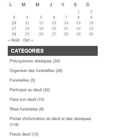
L
M
M
J
V
S
D
1
2
3
4
5
6
7
8
9
10
11
12
13
14
15
16
17
18
19
20
21
22
23
24
25
26
27
28
29
30
« Août
Oct »
CATEGORIES
Prévoyances obsèques
(24)
Organiser des funérailles
(26)
Funérailles
(3)
Participer au deuil
(32)
Faire son deuil
(15)
Rites funéraires
(8)
Portail d'information du deuil et des obsèques
(118)
Fleurs deuil
(13)