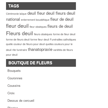
TAGS
deuil fleur
deuil fleurs
deuil
Cérémonie laïque
national
fleur de deuil
enterrement bouddhique
fleur deuil
fleurs de deuil
fleur obsèques
Fleurs deuil
fleurs obsèques
forme de fleur deuil
forme de fleurs deuil
forme fleur deuil
Funérailles catholiques
quelle couleur de fleurs pour deuil
quelles couleurs pour le
thanatopraxie
deuil
rite funéraire
variétés de fleurs
pour deuil
BOUTIQUE DE FLEURS
Bouquets
Couronnes
Coussins
Croix
Dessus de cercueil
Plantes