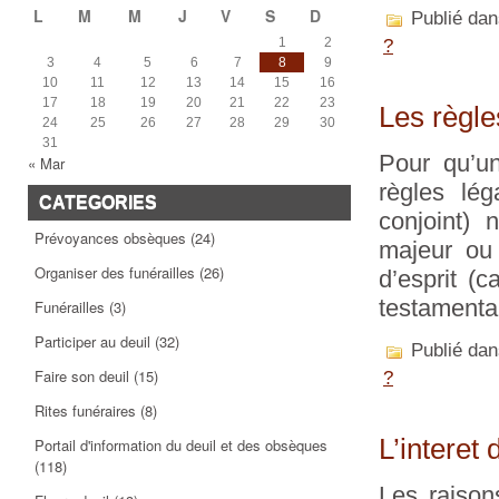
L
M
M
J
V
S
D
Publié da
1
2
?
3
4
5
6
7
8
9
10
11
12
13
14
15
16
17
18
19
20
21
22
23
Les règle
24
25
26
27
28
29
30
31
Pour qu’un
« Mar
règles lég
CATEGORIES
conjoint) 
Prévoyances obsèques
(24)
majeur ou 
Organiser des funérailles
(26)
d’esprit (
testamenta
Funérailles
(3)
Participer au deuil
(32)
Publié da
Faire son deuil
(15)
?
Rites funéraires
(8)
L’interet
Portail d'information du deuil et des obsèques
(118)
Les raison