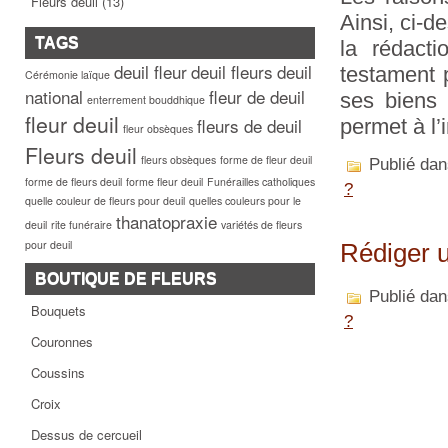
Fleurs deuil
(13)
Ainsi, ci-d
TAGS
la rédacti
deuil fleur
deuil fleurs
deuil
testament 
Cérémonie laïque
national
fleur de deuil
ses biens 
enterrement bouddhique
fleur deuil
fleurs de deuil
permet à l’
fleur obsèques
Fleurs deuil
fleurs obsèques
forme de fleur deuil
Publié da
forme de fleurs deuil
forme fleur deuil
Funérailles catholiques
?
quelle couleur de fleurs pour deuil
quelles couleurs pour le
thanatopraxie
deuil
rite funéraire
variétés de fleurs
pour deuil
Rédiger u
BOUTIQUE DE FLEURS
Publié da
Bouquets
?
Couronnes
Coussins
Croix
Dessus de cercueil