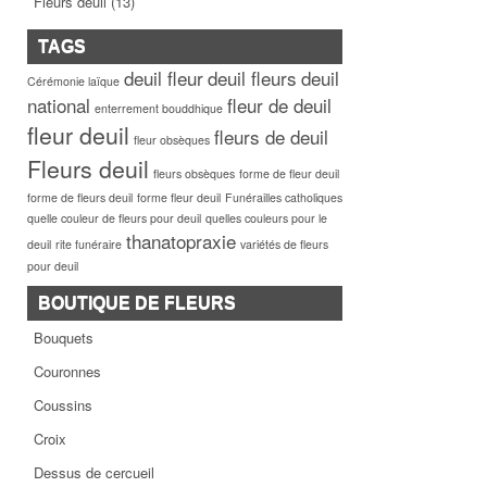
Fleurs deuil
(13)
TAGS
deuil fleur
deuil fleurs
deuil
Cérémonie laïque
national
fleur de deuil
enterrement bouddhique
fleur deuil
fleurs de deuil
fleur obsèques
Fleurs deuil
fleurs obsèques
forme de fleur deuil
forme de fleurs deuil
forme fleur deuil
Funérailles catholiques
quelle couleur de fleurs pour deuil
quelles couleurs pour le
thanatopraxie
deuil
rite funéraire
variétés de fleurs
pour deuil
BOUTIQUE DE FLEURS
Bouquets
Couronnes
Coussins
Croix
Dessus de cercueil