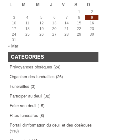
L
M
M
J
V
S
D
1
2
3
4
5
6
7
8
9
10
11
12
13
14
15
16
17
18
19
20
21
22
23
24
25
26
27
28
29
30
31
« Mar
CATEGORIES
Prévoyances obsèques
(24)
Organiser des funérailles
(26)
Funérailles
(3)
Participer au deuil
(32)
Faire son deuil
(15)
Rites funéraires
(8)
Portail d'information du deuil et des obsèques
(118)