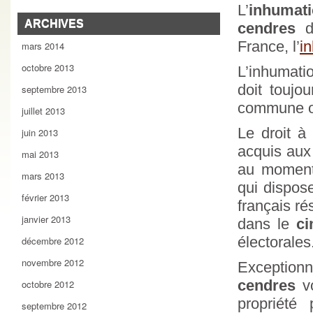
L’
inhumat
ARCHIVES
cendres
da
France, l’
i
mars 2014
octobre 2013
L’inhumati
doit toujo
septembre 2013
commune où
juillet 2013
Le droit à
juin 2013
acquis aux
mai 2013
au moment 
mars 2013
qui dispos
février 2013
français ré
janvier 2013
dans le
ci
électorales
décembre 2012
novembre 2012
Exceptionn
cendres
vo
octobre 2012
propriété
septembre 2012