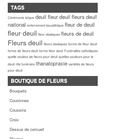
TAGS
deuil fleur
deuil fleurs
deuil
Cérémonie laïque
national
fleur de deuil
enterrement bouddhique
fleur deuil
fleurs de deuil
fleur obsèques
Fleurs deuil
fleurs obsèques
forme de fleur deuil
forme de fleurs deuil
forme fleur deuil
Funérailles catholiques
quelle couleur de fleurs pour deuil
quelles couleurs pour le
thanatopraxie
deuil
rite funéraire
variétés de fleurs
pour deuil
BOUTIQUE DE FLEURS
Bouquets
Couronnes
Coussins
Croix
Dessus de cercueil
Plantes