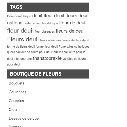
TAGS
deuil fleur
deuil fleurs
deuil
Cérémonie laïque
national
fleur de deuil
enterrement bouddhique
fleur deuil
fleurs de deuil
fleur obsèques
Fleurs deuil
fleurs obsèques
forme de fleur deuil
forme de fleurs deuil
forme fleur deuil
Funérailles catholiques
quelle couleur de fleurs pour deuil
quelles couleurs pour le
thanatopraxie
deuil
rite funéraire
variétés de fleurs
pour deuil
BOUTIQUE DE FLEURS
Bouquets
Couronnes
Coussins
Croix
Dessus de cercueil
Plantes