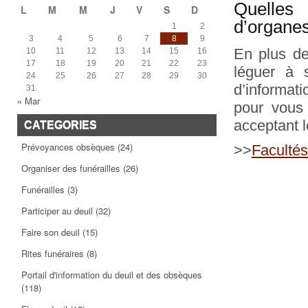
Quelles 
L
M
M
J
V
S
D
d’organes
1
2
3
4
5
6
7
8
9
En plus de
10
11
12
13
14
15
16
17
18
19
20
21
22
23
léguer à 
24
25
26
27
28
29
30
d’informat
31
« Mar
pour vous 
acceptant l
CATEGORIES
Prévoyances obsèques
(24)
>>
Facultés
Organiser des funérailles
(26)
Funérailles
(3)
Participer au deuil
(32)
Faire son deuil
(15)
Rites funéraires
(8)
Portail d'information du deuil et des obsèques
(118)