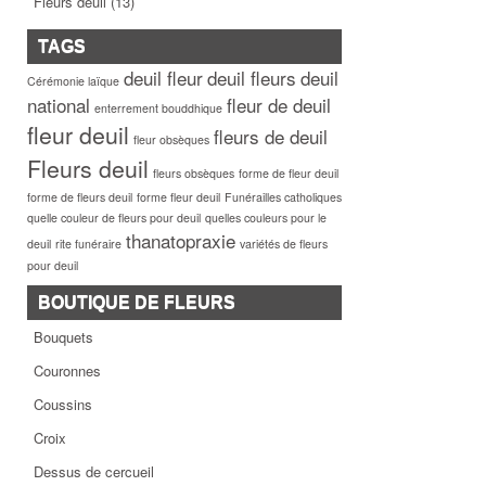
Fleurs deuil
(13)
TAGS
deuil fleur
deuil fleurs
deuil
Cérémonie laïque
national
fleur de deuil
enterrement bouddhique
fleur deuil
fleurs de deuil
fleur obsèques
Fleurs deuil
fleurs obsèques
forme de fleur deuil
forme de fleurs deuil
forme fleur deuil
Funérailles catholiques
quelle couleur de fleurs pour deuil
quelles couleurs pour le
thanatopraxie
deuil
rite funéraire
variétés de fleurs
pour deuil
BOUTIQUE DE FLEURS
Bouquets
Couronnes
Coussins
Croix
Dessus de cercueil